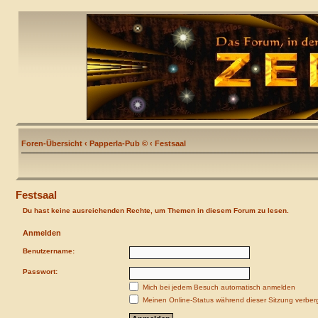
Foren-Übersicht
‹
Papperla-Pub ©
‹
Festsaal
Festsaal
Du hast keine ausreichenden Rechte, um Themen in diesem Forum zu lesen.
Anmelden
Benutzername:
Passwort:
Mich bei jedem Besuch automatisch anmelden
Meinen Online-Status während dieser Sitzung verber