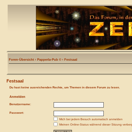
Foren-Übersicht
‹
Papperla-Pub ©
‹
Festsaal
Festsaal
Du hast keine ausreichenden Rechte, um Themen in diesem Forum zu lesen.
Anmelden
Benutzername:
Passwort:
Mich bei jedem Besuch automatisch anmelden
Meinen Online-Status während dieser Sitzung verber