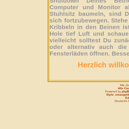
Shutdown Deines Betri
Computer und Monitor ab
Stuhlsitz baumeln, sind D
sich fortzubewegen. Stehe 
Kribbeln in den Beinen is
Hole tief Luft und schau
vielleicht solltest Du zun
oder alternativ auch die
Fensterläden öffnen. Besse
Herzlich willk
Alle Z
Alle Co
Powered by
php
Style: xmasgold
Edi
Deutsche 