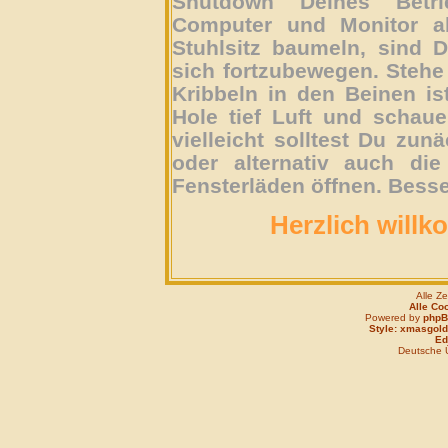
Shutdown Deines Betri
Computer und Monitor ab
Stuhlsitz baumeln, sind D
sich fortzubewegen. Stehe 
Kribbeln in den Beinen is
Hole tief Luft und schau
vielleicht solltest Du zun
oder alternativ auch die
Fensterläden öffnen. Besse
Herzlich willk
Alle Z
Alle Co
Powered by
php
Style: xmasgold
Edi
Deutsche 