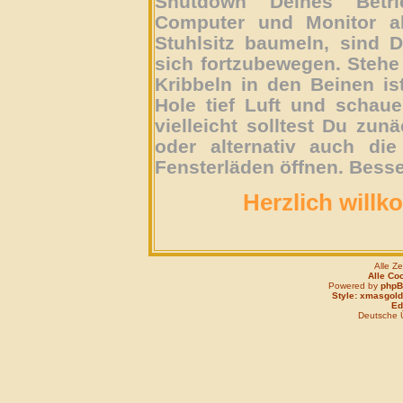
Shutdown Deines Betri
Computer und Monitor ab
Stuhlsitz baumeln, sind D
sich fortzubewegen. Stehe 
Kribbeln in den Beinen is
Hole tief Luft und schau
vielleicht solltest Du zun
oder alternativ auch die
Fensterläden öffnen. Besse
Herzlich willk
Alle Z
Alle Co
Powered by
php
Style: xmasgold
Edi
Deutsche 