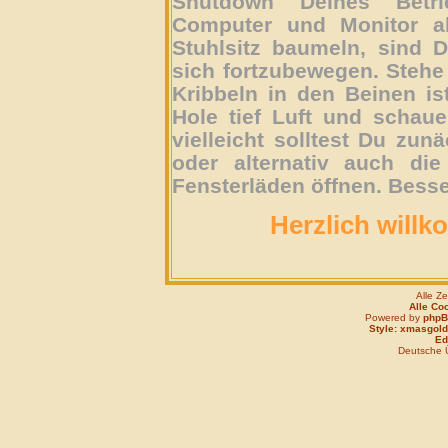
Shutdown Deines Betri
Computer und Monitor ab
Stuhlsitz baumeln, sind D
sich fortzubewegen. Stehe 
Kribbeln in den Beinen is
Hole tief Luft und schau
vielleicht solltest Du zun
oder alternativ auch die
Fensterläden öffnen. Besse
Herzlich willk
Alle Z
Alle Co
Powered by
php
Style: xmasgold
Edi
Deutsche 