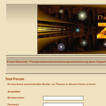
Foren-Übersicht
‹
Forenproblemorientiertelösungsunterstützung (kurz Support
Test-Forum
Du hast keine ausreichenden Rechte, um Themen in diesem Forum zu lesen.
Anmelden
Benutzername:
Passwort: