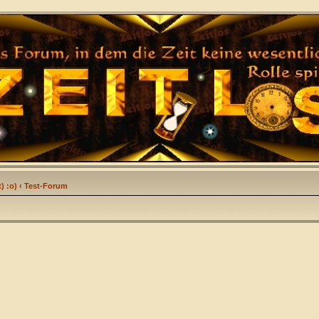
) :o)
‹
Test-Forum