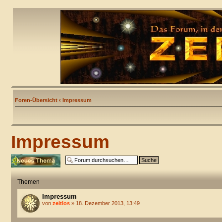
Foren-Übersicht
‹
Impressum
Impressum
Neues Thema
erstellen
Themen
Impressum
von
zeitlos
» 18. Dezember 2013, 13:49