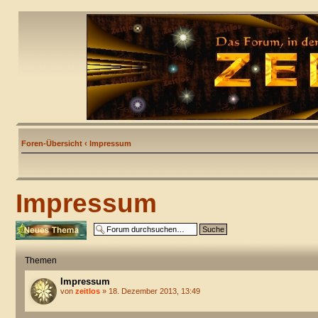
Foren-Übersicht
‹
Impressum
Impressum
Neues Thema
erstellen
Themen
Impressum
von
zeitlos
» 18. Dezember 2013, 13:49