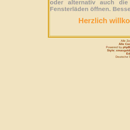
oder alternativ auch die
Fensterläden öffnen. Besse
Herzlich willk
Alle Z
Alle Co
Powered by
php
Style: xmasgold
Edi
Deutsche 