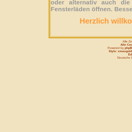
oder alternativ auch die
Fensterläden öffnen. Besse
Herzlich willk
Alle Z
Alle Co
Powered by
php
Style: xmasgold
Edi
Deutsche 