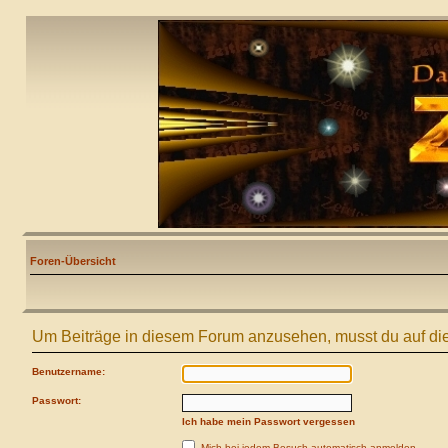
Foren-Übersicht
Um Beiträge in diesem Forum anzusehen, musst du auf die
Benutzername:
Passwort:
Ich habe mein Passwort vergessen
Mich bei jedem Besuch automatisch anmelden