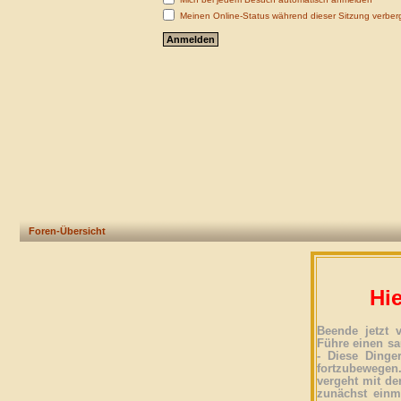
Meinen Online-Status während dieser Sitzung verber
Foren-Übersicht
Hie
Beende jetzt 
Führe einen sa
- Diese Dinge
fortzubewegen
vergeht mit der
zunächst einma