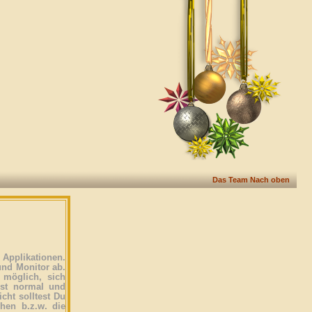
Das Team
Nach oben
Applikationen.
und Monitor ab.
 möglich, sich
ist normal und
icht solltest Du
ehen b.z.w. die