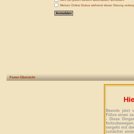
Meinen Online-Status während dieser Sitzung verber
Foren-Übersicht
Hie
Beende jetzt 
Führe einen sa
- Diese Dinge
fortzubewegen
vergeht mit der
zunächst einma