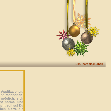
Das Team
Nach oben
Applikationen.
und Monitor ab.
 möglich, sich
ist normal und
icht solltest Du
ehen b.z.w. die