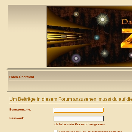
Foren-Übersicht
Um Beiträge in diesem Forum anzusehen, musst du auf die
Benutzername:
Passwort:
Ich habe mein Passwort vergessen
Mich bei jedem Besuch automatisch anmelden