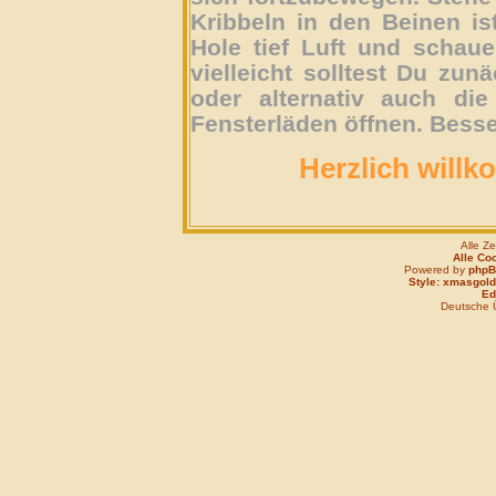
Kribbeln in den Beinen is
Hole tief Luft und schau
vielleicht solltest Du zun
oder alternativ auch die
Fensterläden öffnen. Besse
Herzlich willk
Alle Z
Alle Co
Powered by
php
Style: xmasgold
Edi
Deutsche 