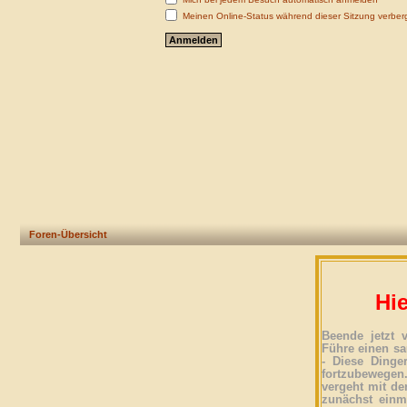
Meinen Online-Status während dieser Sitzung verber
Foren-Übersicht
Hie
Beende jetzt 
Führe einen sa
- Diese Dinge
fortzubewegen
vergeht mit der
zunächst einma