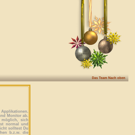
Das Team
Nach oben
Applikationen.
und Monitor ab.
 möglich, sich
ist normal und
icht solltest Du
ehen b.z.w. die