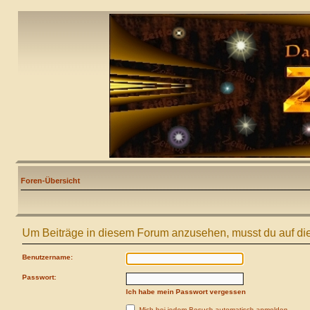
Foren-Übersicht
Um Beiträge in diesem Forum anzusehen, musst du auf die
Benutzername:
Passwort:
Ich habe mein Passwort vergessen
Mich bei jedem Besuch automatisch anmelden