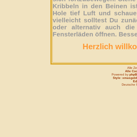
Kribbeln in den Beinen is
Hole tief Luft und schau
vielleicht solltest Du zun
oder alternativ auch die
Fensterläden öffnen. Besse
Herzlich willk
Alle Z
Alle Co
Powered by
php
Style: xmasgold
Edi
Deutsche 