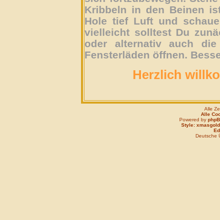
Kribbeln in den Beinen is
Hole tief Luft und schau
vielleicht solltest Du zun
oder alternativ auch die
Fensterläden öffnen. Besse
Herzlich willk
Alle Z
Alle Co
Powered by
php
Style: xmasgold
Edi
Deutsche 