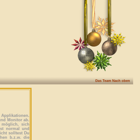
Das Team
Nach oben
Applikationen.
und Monitor ab.
 möglich, sich
ist normal und
icht solltest Du
ehen b.z.w. die