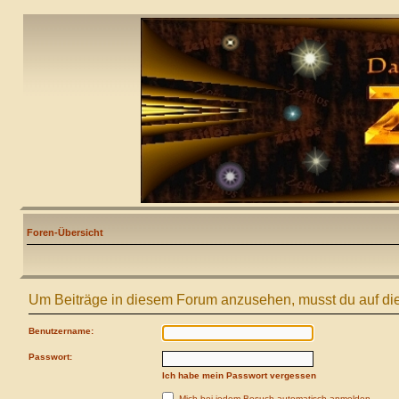
Foren-Übersicht
Um Beiträge in diesem Forum anzusehen, musst du auf die
Benutzername:
Passwort:
Ich habe mein Passwort vergessen
Mich bei jedem Besuch automatisch anmelden