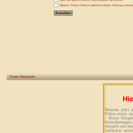
Meinen Online-Status während dieser Sitzung verber
Foren-Übersicht
Hie
Beende jetzt 
Führe einen sa
- Diese Dinge
fortzubewegen
vergeht mit der
zunächst einma