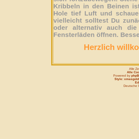
Kribbeln in den Beinen is
Hole tief Luft und schau
vielleicht solltest Du zun
oder alternativ auch die
Fensterläden öffnen. Besse
Herzlich willk
Alle Z
Alle Co
Powered by
php
Style: xmasgold
Edi
Deutsche 