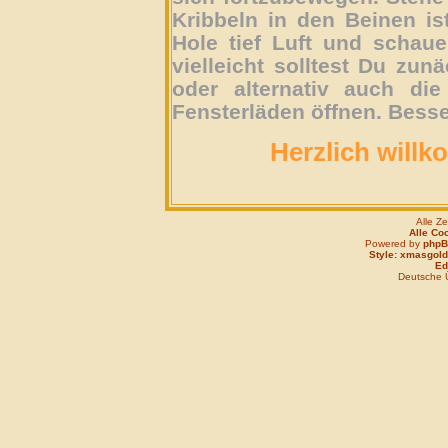
Kribbeln in den Beinen is
Hole tief Luft und schau
vielleicht solltest Du zun
oder alternativ auch die
Fensterläden öffnen. Besse
Herzlich willk
Alle Z
Alle Co
Powered by
php
Style: xmasgold
Edi
Deutsche 