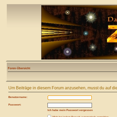
Foren-Übersicht
Um Beiträge in diesem Forum anzusehen, musst du auf die
Benutzername:
Passwort:
Ich habe mein Passwort vergessen
Mich bei jedem Besuch automatisch anmelden