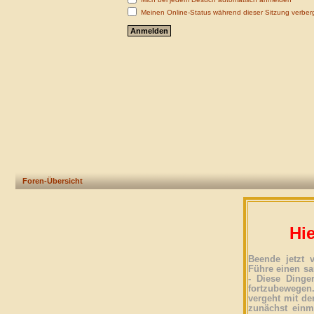
Meinen Online-Status während dieser Sitzung verber
Foren-Übersicht
Hie
Beende jetzt 
Führe einen sa
- Diese Dinge
fortzubewegen
vergeht mit der
zunächst einma