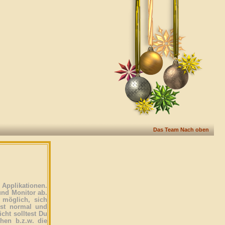
Das Team
Nach oben
Applikationen.
und Monitor ab.
 möglich, sich
ist normal und
icht solltest Du
ehen b.z.w. die