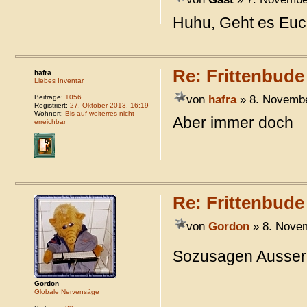
Huhu, Geht es Euch
Re: Frittenbude
hafra
Liebes Inventar
von
hafra
» 8. Novembe
Beiträge:
1056
Registriert:
27. Oktober 2013, 16:19
Wohnort:
Bis auf weiterres nicht
Aber immer doch
erreichbar
Re: Frittenbude
von
Gordon
» 8. Novem
Sozusagen Ausserir
Gordon
Globale Nervensäge