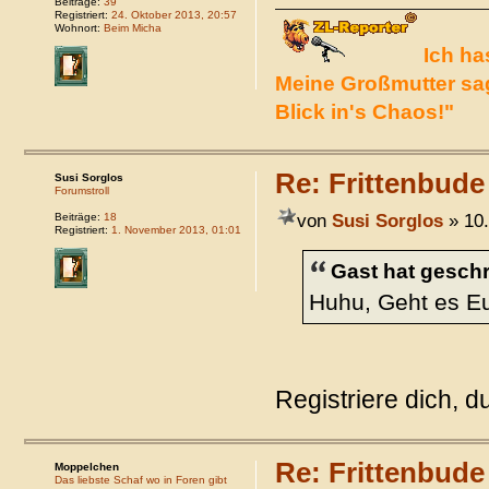
Beiträge:
39
Registriert:
24. Oktober 2013, 20:57
Wohnort:
Beim Micha
Ich ha
Meine Großmutter sag
Blick in's Chaos!"
Re: Frittenbude
Susi Sorglos
Forumstroll
von
Susi Sorglos
» 10.
Beiträge:
18
Registriert:
1. November 2013, 01:01
Gast hat geschr
Huhu, Geht es Eu
Registriere dich, du
Re: Frittenbude
Moppelchen
Das liebste Schaf wo in Foren gibt