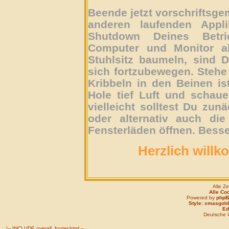
Beende jetzt vorschriftsg
anderen laufenden Appli
Shutdown Deines Betri
Computer und Monitor ab
Stuhlsitz baumeln, sind D
sich fortzubewegen. Stehe 
Kribbeln in den Beinen is
Hole tief Luft und schau
vielleicht solltest Du zun
oder alternativ auch die
Fensterläden öffnen. Besse
Herzlich willk
Alle Z
Alle Co
Powered by
php
Style: xmasgold
Edi
Deutsche 
!-- INCLUDE overall_footer.html --