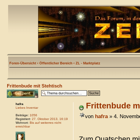
Foren-Übersicht
‹
Öffentlicher Bereich
‹
ZL - Marktplatz
Frittenbude mit Stehtisch
Thema gesperrt
Frittenbude m
hafra
Liebes Inventar
von
hafra
» 4. Novembe
Beiträge:
1056
Registriert:
27. Oktober 2013, 16:19
Wohnort:
Bis auf weiterres nicht
erreichbar
Zum Quatschen mi