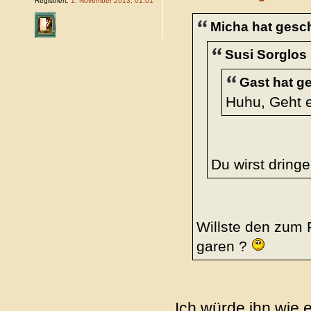
Registriert:
1. November 2013, 01:01
Micha hat gesc
Susi Sorglos
Gast hat g
Huhu, Geht e
Du wirst dring
Willste den zum
garen ?
Ich würde ihn wie e