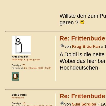
Willste den zum P
garen ?
Re: Frittenbude
von
Krug-Bräu-Fan
» 1
A Doldi is die nett
Krug-Bräu-Fan
Wobei das hier bei
Wolllüstige Koppklopperin
Beiträge:
75
Hochdeutschen.
Registriert:
25. Oktober 2013, 15:33
Re: Frittenbude
Susi Sorglos
Forumstroll
von
Susi Sorglos
» 19.
Beiträge:
18