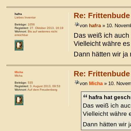
Re: Frittenbude
hafra
Liebes Inventar
von
hafra
» 10. Novemb
Beiträge:
1056
Registriert:
27. Oktober 2013, 16:19
Wohnort:
Bis auf weiterres nicht
Das weiß ich auch n
erreichbar
Vielleicht währe es
Dann hätten wir j
Re: Frittenbude
Micha
Micha
von
Micha
» 10. Novem
Beiträge:
535
Registriert:
3. August 2013, 09:53
Wohnort:
Auf dem Freudenberg
hafra hat gesch
Das weiß ich auch
Vielleicht währe 
Dann hätten wir