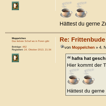
Hättest du gerne Z
Re: Frittenbude
Moppelchen
Das liebste Schaf wo in Foren gibt
von
Moppelchen
» 4. 
Beiträge:
462
Registriert:
24. Oktober 2013, 21:34
hafra hat gesch
Hier kommt der 
Hättest du gerne