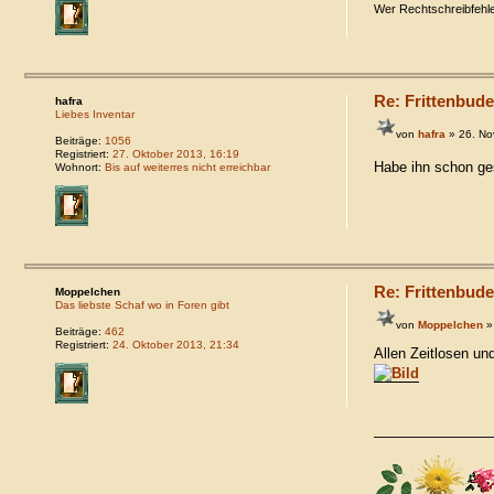
Wer Rechtschreibfehler
Re: Frittenbude
hafra
Liebes Inventar
von
hafra
» 26. No
Beiträge:
1056
Registriert:
27. Oktober 2013, 16:19
Habe ihn schon g
Wohnort:
Bis auf weiterres nicht erreichbar
Re: Frittenbude
Moppelchen
Das liebste Schaf wo in Foren gibt
von
Moppelchen
»
Beiträge:
462
Registriert:
24. Oktober 2013, 21:34
Allen Zeitlosen un