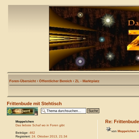
Foren-Übersicht
‹
Öffentlicher Bereich
‹
ZL - Marktplatz
Frittenbude mit Stehtisch
Thema gesperrt
Re: Frittenbude
Moppelchen
Das liebste Schaf wo in Foren gibt
von
Moppelchen
»
Beiträge:
462
Registriert:
24. Oktober 2013, 21:34