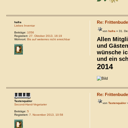
Re: Frittenbude
hafra
Liebes Inventar
von
hafra
» 31. De
Beiträge:
1056
Registriert:
27. Oktober 2013, 16:19
Allen Mitgl
Wohnort:
Bis auf weiterres nicht erreichbar
und Gäste
wünsche ic
und ein sc
2014
Re: Frittenbude
Tastenquäler
von
Tastenquäler
»
Second-Hand-Vegetarier
Beiträge:
5
Registriert:
7. November 2013, 10:58