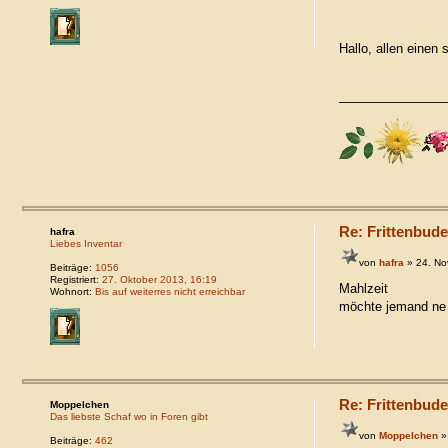
Hallo, allen eine
Re: Frittenbude
hafra
Liebes Inventar
von
hafra
» 24. No
Beiträge:
1056
Registriert:
27. Oktober 2013, 16:19
Mahlzeit
Wohnort:
Bis auf weiterres nicht erreichbar
möchte jemand ne P
Re: Frittenbude
Moppelchen
Das liebste Schaf wo in Foren gibt
von
Moppelchen
»
Beiträge:
462