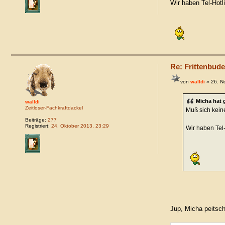
Wir haben Tel-Hotli
Re: Frittenbude
von
walldi
» 26. N
Micha hat 
walldi
Zeitloser-Fachkraftdackel
Muß sich keine
Beiträge:
277
Registriert:
24. Oktober 2013, 23:29
Wir haben Tel-
Jup, Micha peitsc