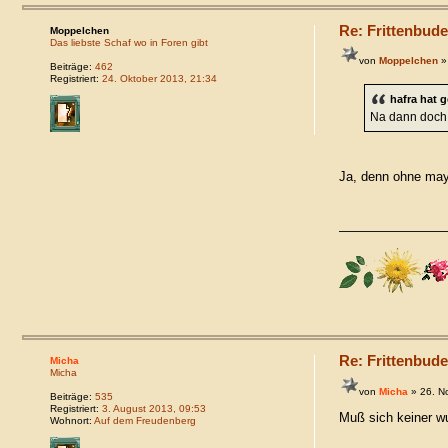
Re: Frittenbude
Moppelchen
Das liebste Schaf wo in Foren gibt
von
Moppelchen
»
Beiträge:
462
Registriert:
24. Oktober 2013, 21:34
hafra hat 
Na dann doch 
Ja, denn ohne may
Re: Frittenbude
Micha
Micha
von
Micha
» 26. N
Beiträge:
535
Registriert:
3. August 2013, 09:53
Muß sich keiner wu
Wohnort:
Auf dem Freudenberg