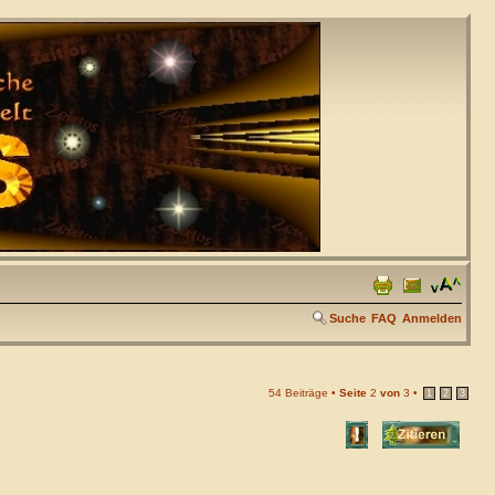
Suche
FAQ
Anmelden
54 Beiträge •
Seite
2
von
3
•
1
2
3