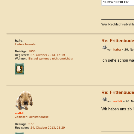
SHOW SPOILER
Wer Rechtschreibfehler
Re: Frittenbude
hafra
Liebes Inventar
von
hafra
» 26. No
Beiträge:
1056
Registriert:
27. Oktober 2013, 16:19
Wohnort:
Bis auf weiterres nicht erreichbar
Ich sehe schon wa
Re: Frittenbude
von
walldi
» 26. N
Wir haben uns zb 
walldi
Zeitloser-Fachkraftdackel
Beiträge:
277
Registriert:
24. Oktober 2013, 23:29