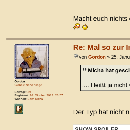
Macht euch nichts
Re: Mal so zur I
von
Gordon
» 25. Janu
Micha hat gesc
Gordon
.... Heißt ja nich
Globale Nervensäge
Beiträge:
39
Registriert:
24. Oktober 2013, 20:57
Wohnort:
Beim Micha
Der Typ hat nicht 
SHOW SPOILER