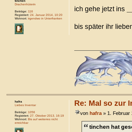
tinchen
Drachenhüterin
ich gehe jetzt ins
Beiträge:
116
Registriert:
24. Januar 2014, 10:20
Wohnort:
irgendwo in Unterfranken
bis später ihr lieb
Re: Mal so zur I
hafra
Liebes Inventar
von
hafra
» 1. Februar 
Beiträge:
1056
Registriert:
27. Oktober 2013, 16:19
Wohnort:
Bis auf weiterres nicht
erreichbar
tinchen hat ges