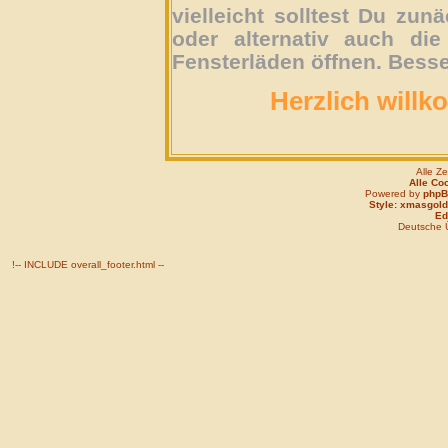
vielleicht solltest Du zun
oder alternativ auch die
Fensterläden öffnen. Besse
Herzlich willk
Alle Z
Alle Co
Powered by
php
Style: xmasgold
Edi
Deutsche 
!-- INCLUDE overall_footer.html --