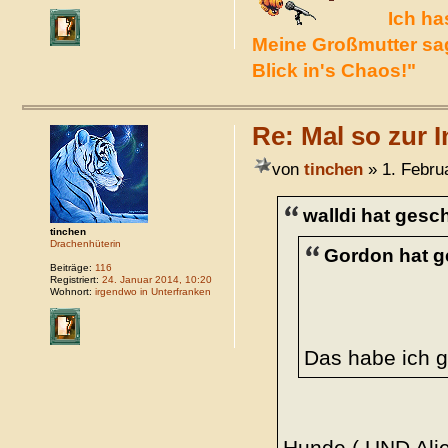
Ich ha
Meine Großmutter sag
Blick in's Chaos!"
Re: Mal so zur I
von
tinchen
» 1. Febru
walldi hat gesc
tinchen
Drachenhüterin
Gordon hat g
Beiträge:
116
Registriert:
24. Januar 2014, 10:20
Wohnort:
irgendwo in Unterfranken
Das habe ich g