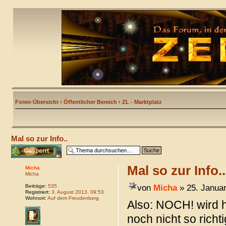
Foren-Übersicht
‹
Öffentlicher Bereich
‹
ZL - Marktplatz
Mal so zur Info..
Thema gesperrt
Mal so zur Info..
Micha
Micha
von
Micha
» 25. Januar
Beiträge:
535
Registriert:
3. August 2013, 09:53
Wohnort:
Auf dem Freudenberg
Also: NOCH! wird h
noch nicht so richti