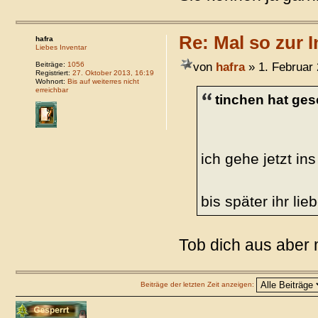
Re: Mal so zur I
hafra
Liebes Inventar
von
hafra
» 1. Februar 
Beiträge:
1056
Registriert:
27. Oktober 2013, 16:19
Wohnort:
Bis auf weiterres nicht
erreichbar
tinchen hat ges
ich gehe jetzt in
bis später ihr li
Tob dich aus aber 
Beiträge der letzten Zeit anzeigen:
Thema gesperrt