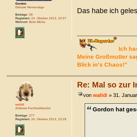
Gordon
Globale Nervensäge
Das habe ich gele
Beiträge:
39
Registriert:
24. Oktober 2013, 20:57
Wohnort:
Beim Micha
Ich ha
Meine Großmutter sag
Blick in's Chaos!"
Re: Mal so zur I
von
walldi
» 31. Januar
walldi
Gordon hat ges
Zeitloser-Fachkraftdackel
Beiträge:
277
Registriert:
24. Oktober 2013, 23:29