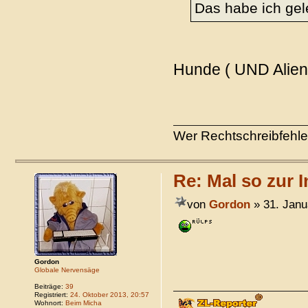
Das habe ich gel
Hunde ( UND Aliens
Wer Rechtschreibfehler
Re: Mal so zur I
von
Gordon
» 31. Janu
Gordon
Globale Nervensäge
Beiträge:
39
Registriert:
24. Oktober 2013, 20:57
Wohnort:
Beim Micha