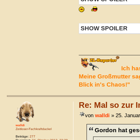
SHOW SPOILER
Ich ha
Meine Großmutter sag
Blick in's Chaos!"
Re: Mal so zur I
von
walldi
» 25. Januar
walldi
Gordon hat ges
Zeitloser-Fachkraftdackel
Beiträge:
277