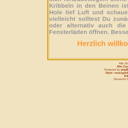
Kribbeln in den Beinen is
Hole tief Luft und schau
vielleicht solltest Du zun
oder alternativ auch die
Fensterläden öffnen. Besse
Herzlich willk
Alle Z
Alle Co
Powered by
php
Style: xmasgold
Edi
Deutsche 