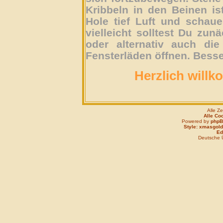
Kribbeln in den Beinen is
Hole tief Luft und schau
vielleicht solltest Du zun
oder alternativ auch die
Fensterläden öffnen. Besse
Herzlich willk
Alle Z
Alle Co
Powered by
php
Style: xmasgold
Edi
Deutsche 