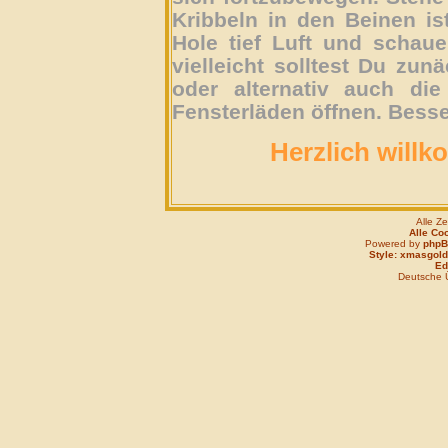
Kribbeln in den Beinen is
Hole tief Luft und schau
vielleicht solltest Du zun
oder alternativ auch die
Fensterläden öffnen. Besse
Herzlich willk
Alle Z
Alle Co
Powered by
php
Style: xmasgold
Edi
Deutsche 