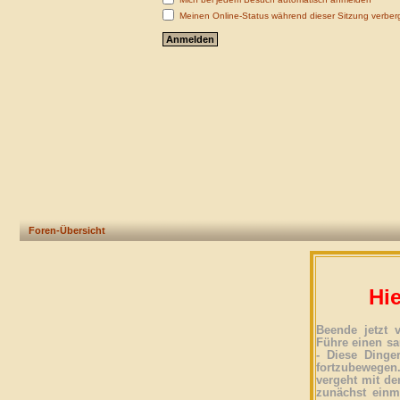
Meinen Online-Status während dieser Sitzung verber
Foren-Übersicht
Hie
Beende jetzt 
Führe einen sa
- Diese Dinge
fortzubewegen
vergeht mit der
zunächst einma