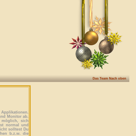
Das Team
Nach oben
Applikationen.
und Monitor ab.
 möglich, sich
ist normal und
icht solltest Du
ehen b.z.w. die