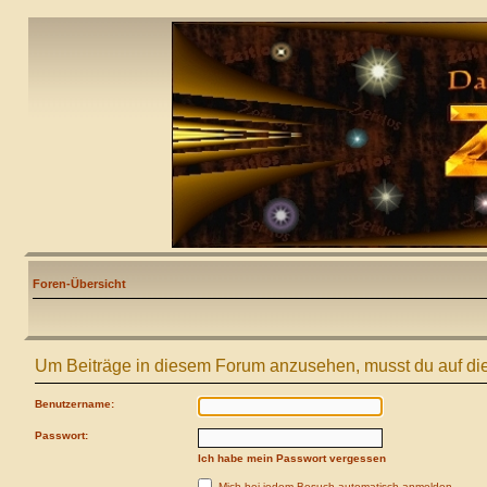
Foren-Übersicht
Um Beiträge in diesem Forum anzusehen, musst du auf die
Benutzername:
Passwort:
Ich habe mein Passwort vergessen
Mich bei jedem Besuch automatisch anmelden