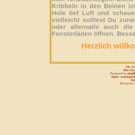
Kribbeln in den Beinen is
Hole tief Luft und schau
vielleicht solltest Du zun
oder alternativ auch die
Fensterläden öffnen. Besse
Herzlich willk
Alle Z
Alle Co
Powered by
php
Style: xmasgold
Edi
Deutsche 