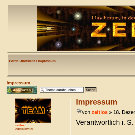
Foren-Übersicht
‹
Impressum
Impressum
Antwort erstellen
Impressum
von
zeitlos
» 18. Deze
Verantwortlich i. S
zeitlos
Administrator