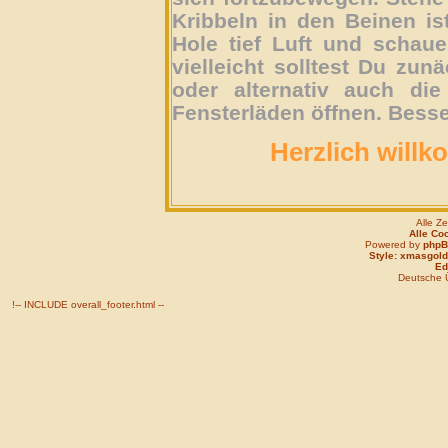
Kribbeln in den Beinen is
Hole tief Luft und schau
vielleicht solltest Du zun
oder alternativ auch die
Fensterläden öffnen. Besse
Herzlich willk
Alle Z
Alle Co
Powered by
php
Style: xmasgold
Edi
Deutsche 
!-- INCLUDE overall_footer.html --