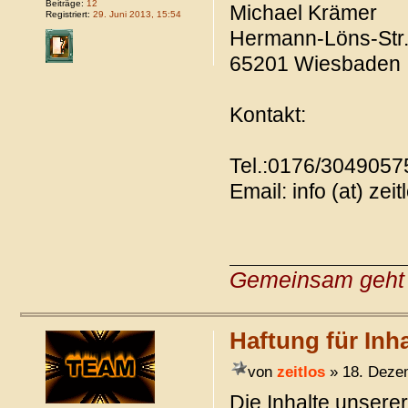
Beiträge:
12
Michael Krämer
Registriert:
29. Juni 2013, 15:54
Hermann-Löns-Str
65201 Wiesbaden
Kontakt:
Tel.:0176/3049057
Email: info (at) zei
Gemeinsam geht 
Haftung für Inha
von
zeitlos
» 18. Deze
Die Inhalte unserer