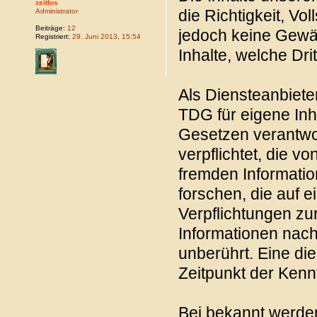
zeitlos
die Richtigkeit, Vol
Administrator
Beiträge:
12
jedoch keine Gewäh
Registriert:
29. Juni 2013, 15:54
Inhalte, welche Drit
Als Diensteanbiete
TDG für eigene Inh
Gesetzen verantwor
verpflichtet, die v
fremden Informati
forschen, die auf e
Verpflichtungen zu
Informationen nac
unberührt. Eine di
Zeitpunkt der Kenn
Bei bekannt werde