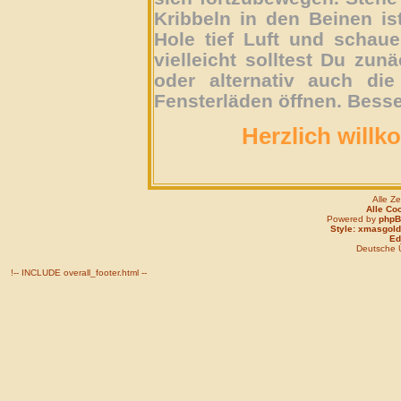
Kribbeln in den Beinen is
Hole tief Luft und schau
vielleicht solltest Du zun
oder alternativ auch die
Fensterläden öffnen. Besse
Herzlich willk
Alle Z
Alle Co
Powered by
php
Style: xmasgold
Edi
Deutsche 
!-- INCLUDE overall_footer.html --