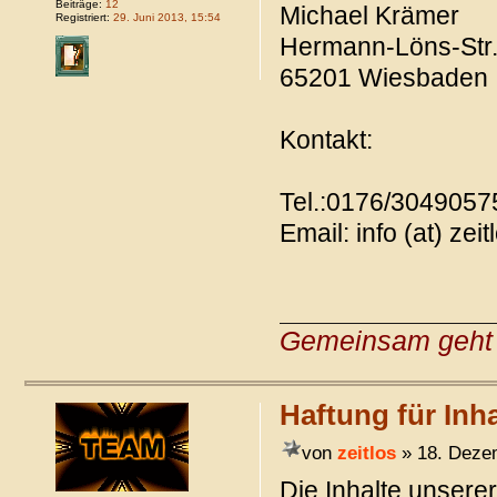
Beiträge:
12
Michael Krämer
Registriert:
29. Juni 2013, 15:54
Hermann-Löns-Str
65201 Wiesbaden
Kontakt:
Tel.:0176/3049057
Email: info (at) zei
Gemeinsam geht 
Haftung für Inha
von
zeitlos
» 18. Deze
Die Inhalte unserer