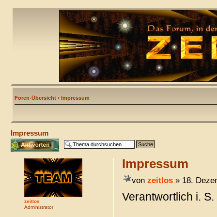
Foren-Übersicht
‹
Impressum
Impressum
Antwort erstellen
Impressum
von
zeitlos
» 18. Deze
Verantwortlich i. S
zeitlos
Administrator