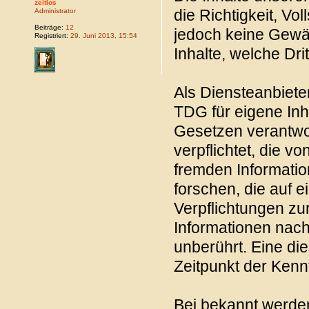
zeitlos
die Richtigkeit, Vol
Administrator
Beiträge:
12
jedoch keine Gewäh
Registriert:
29. Juni 2013, 15:54
Inhalte, welche Drit
Als Diensteanbiete
TDG für eigene Inh
Gesetzen verantwor
verpflichtet, die v
fremden Informati
forschen, die auf e
Verpflichtungen zu
Informationen nac
unberührt. Eine di
Zeitpunkt der Kenn
Bei bekannt werde