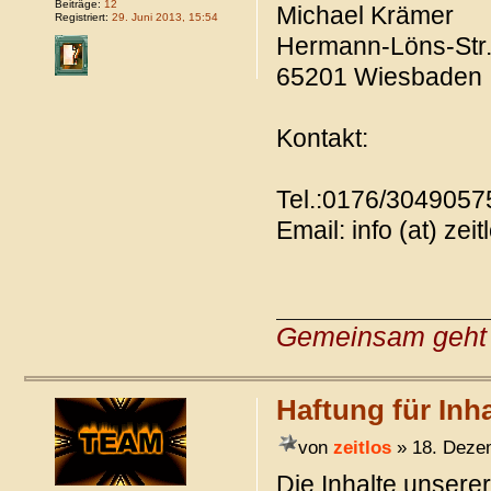
Beiträge:
12
Michael Krämer
Registriert:
29. Juni 2013, 15:54
Hermann-Löns-Str
65201 Wiesbaden
Kontakt:
Tel.:0176/3049057
Email: info (at) zei
Gemeinsam geht 
Haftung für Inha
von
zeitlos
» 18. Deze
Die Inhalte unserer