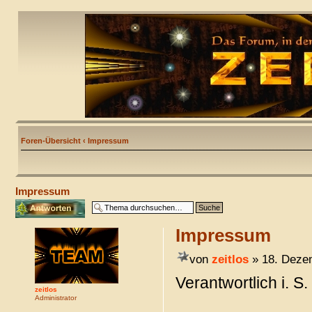
Foren-Übersicht
‹
Impressum
Impressum
Antwort erstellen
Impressum
von
zeitlos
» 18. Deze
Verantwortlich i. S
zeitlos
Administrator