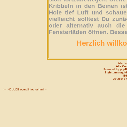
Kribbeln in den Beinen is
Hole tief Luft und schau
vielleicht solltest Du zun
oder alternativ auch die
Fensterläden öffnen. Besse
Herzlich willk
Alle Z
Alle Co
Powered by
php
Style: xmasgold
Edi
Deutsche 
!-- INCLUDE overall_footer.html --