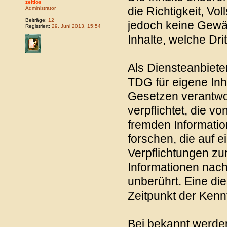
zeitlos
die Richtigkeit, Vol
Administrator
Beiträge:
12
jedoch keine Gewäh
Registriert:
29. Juni 2013, 15:54
Inhalte, welche Drit
Als Diensteanbiete
TDG für eigene Inh
Gesetzen verantwor
verpflichtet, die v
fremden Informati
forschen, die auf e
Verpflichtungen zu
Informationen nac
unberührt. Eine di
Zeitpunkt der Kenn
Bei bekannt werde