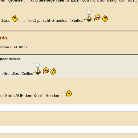
er "gebastelt" .. und deswegen sieht's auch noch nicht so richtig "doll" aus..
 draus
.. .. Heißt ja nicht Grundlos: "Zeitlos"
nfo..
Januar 2014, 09:57
geschrieben:
icht Grundlos: "Zeitlos"
 nur Stroh AUF dem Kopf.. Sondern..