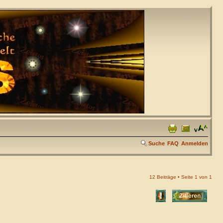
Suche
FAQ
Anmelden
12 Beiträge • Seite
1
von
1