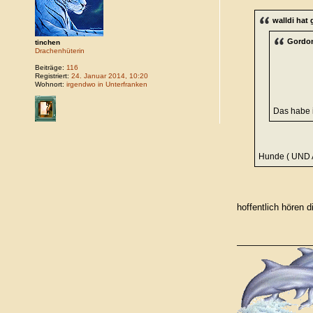
walldi hat
Gordon
tinchen
Drachenhüterin
Beiträge:
116
Registriert:
24. Januar 2014, 10:20
Wohnort:
irgendwo in Unterfranken
Das habe 
Hunde ( UND A
hoffentlich hören d