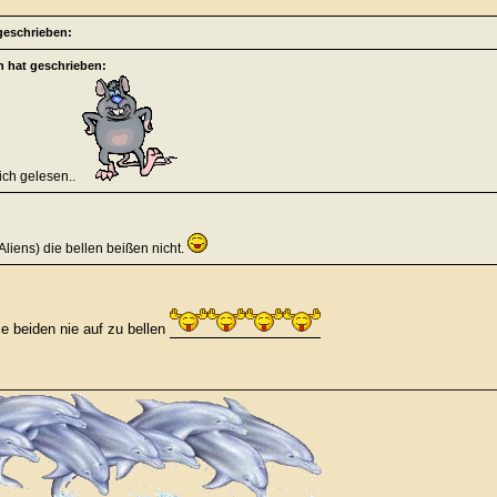
 geschrieben:
 hat geschrieben:
ich gelesen..
liens) die bellen beißen nicht.
ie beiden nie auf zu bellen