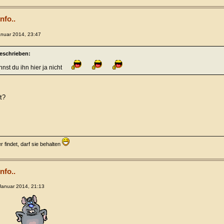
nfo..
anuar 2014, 23:47
geschrieben:
nst du ihn hier ja nicht
t?
 findet, darf sie behalten
nfo..
Januar 2014, 21:13