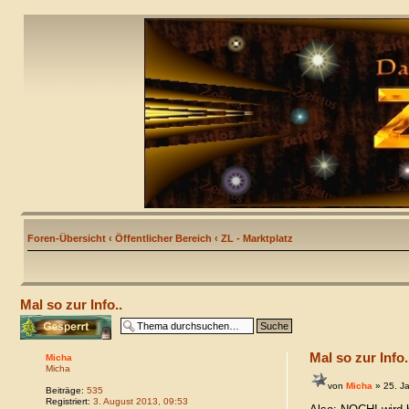
Foren-Übersicht
‹
Öffentlicher Bereich
‹
ZL - Marktplatz
Mal so zur Info..
Thema gesperrt
Mal so zur Info.
Micha
Micha
von
Micha
» 25. J
Beiträge:
535
Registriert:
3. August 2013, 09:53