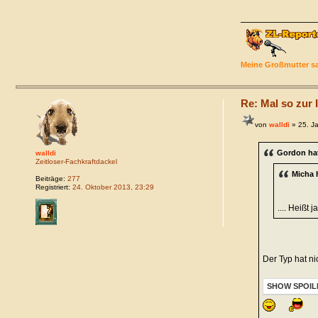
Meine Großmutter sa
Re: Mal so zur I
von
walldi
» 25. J
Gordon ha
walldi
Zeitloser-Fachkraftdackel
Micha 
Beiträge:
277
Registriert:
24. Oktober 2013, 23:29
.... Heißt 
Der Typ hat n
SHOW SPOIL