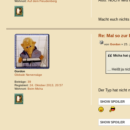
Also: NOCH! wird hi
Wohnort:
Auf dem Freudenberg
Macht euch nichts
Re: Mal so zur I
von
Gordon
» 25. 
Micha hat 
.... Heißt ja n
Gordon
Globale Nervensäge
Beiträge:
39
Registriert:
24. Oktober 2013, 20:57
Wohnort:
Beim Micha
Der Typ hat nicht
SHOW SPOILER
SHOW SPOILER