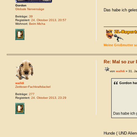
Gordon
Globale Nervensäge
Das habe ich gele
Beiträge:
39
Registriert:
24. Oktober 2013, 20:57
Wohnort:
Beim Micha
Meine Großmutter sa
Re: Mal so zur I
von
walldi
» 31. J
Gordon ha
walldi
Zeitloser-Fachkraftdackel
Beiträge:
277
Registriert:
24. Oktober 2013, 23:29
Das habe ich 
Hunde ( UND Aliens