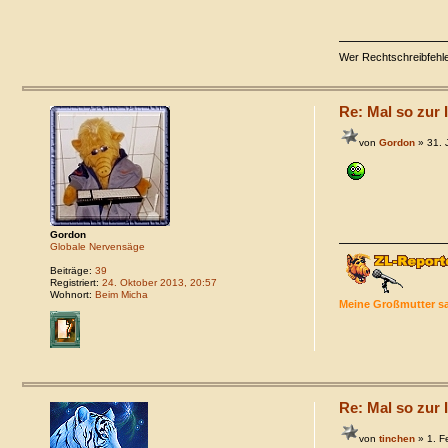
Wer Rechtschreibfehler
Re: Mal so zur I
von
Gordon
» 31. 
Gordon
Globale Nervensäge
Beiträge:
39
Registriert:
24. Oktober 2013, 20:57
Wohnort:
Beim Micha
Meine Großmutter sa
Re: Mal so zur I
von
tinchen
» 1. F