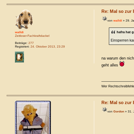
Re: Mal so zur I
von
walldi
» 29. J
hafra hat 
walldi
Zeitloser-Fachkraftdackel
Einsperren kan
Beiträge:
277
Registriert:
24. Oktober 2013, 23:29
na warum den nich
geht alles
Wer Rechtschreibfehler
Re: Mal so zur I
von
Gordon
» 31. 