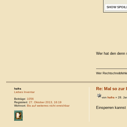
SHOW SPOIL
Wer hat den denn 
Wer Rechtschreibfehler
Re: Mal so zur I
hafra
Liebes Inventar
von
hafra
» 28. Ja
Beiträge:
1056
Registriert:
27. Oktober 2013, 16:19
Wohnort:
Bis auf weiterres nicht erreichbar
Einsperren kannst 