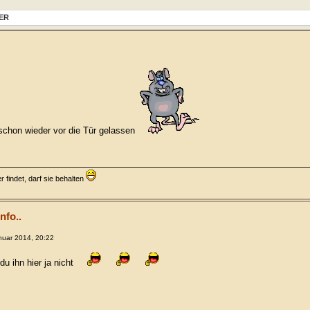
ER
schon wieder vor die Tür gelassen
 findet, darf sie behalten
nfo..
nuar 2014, 20:22
du ihn hier ja nicht