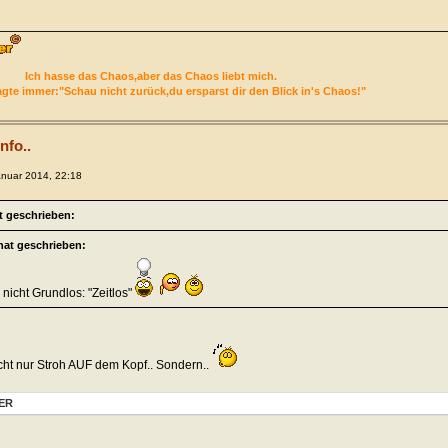
Ich hasse das Chaos,aber das Chaos liebt mich.
gte immer:"Schau nicht zurück,du ersparst dir den Blick in's Chaos!"
nfo..
anuar 2014, 22:18
t geschrieben:
hat geschrieben:
ja nicht Grundlos: "Zeitlos"
icht nur Stroh AUF dem Kopf.. Sondern..
ER